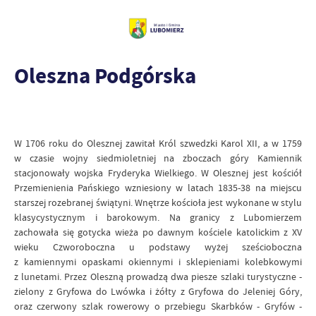
Oleszna Podgórska
W 1706 roku do Olesznej zawitał Król szwedzki Karol XII, a w 1759
w czasie wojny siedmioletniej na zboczach góry Kamiennik
stacjonowały wojska Fryderyka Wielkiego. W Olesznej jest kościół
Przemienienia Pańskiego wzniesiony w latach 1835-38 na miejscu
starszej rozebranej świątyni. Wnętrze kościoła jest wykonane w stylu
klasycystycznym i barokowym. Na granicy z Lubomierzem
zachowała się gotycka wieża po dawnym kościele katolickim z XV
wieku Czworoboczna u podstawy wyżej sześcioboczna
z kamiennymi opaskami okiennymi i sklepieniami kolebkowymi
z lunetami. Przez Oleszną prowadzą dwa piesze szlaki turystyczne -
zielony z Gryfowa do Lwówka i żółty z Gryfowa do Jeleniej Góry,
oraz czerwony szlak rowerowy o przebiegu Skarbków - Gryfów -