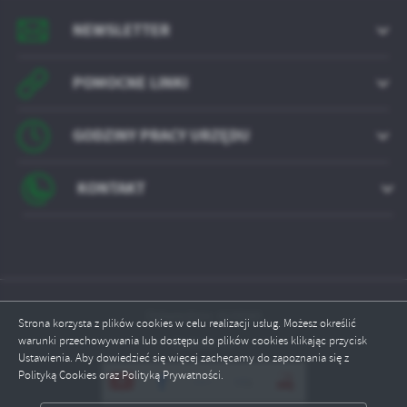
NEWSLETTER
POMOCNE LINKI
GODZINY PRACY URZĘDU
KONTAKT
Odwiedzin: 819580
Strona korzysta z plików cookies w celu realizacji usług. Możesz określić
warunki przechowywania lub dostępu do plików cookies klikając przycisk
Online: 43
Ustawienia. Aby dowiedzieć się więcej zachęcamy do zapoznania się z
Polityką Cookies oraz Polityką Prywatności.