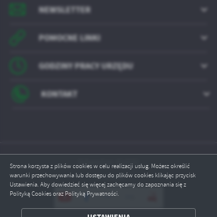
NEWSLETTER
POMOCNE LINKI
GODZINY PRACY URZĘDU
KONTAKT
Odwiedzin: 814741
Strona korzysta z plików cookies w celu realizacji usług. Możesz określić
warunki przechowywania lub dostępu do plików cookies klikając przycisk
Online: 2
Ustawienia. Aby dowiedzieć się więcej zachęcamy do zapoznania się z
Polityką Cookies oraz Polityką Prywatności.
ZAPISZ WYBRANE