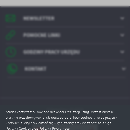
NEWSLETTER
POMOCNE LINKI
GODZINY PRACY URZĘDU
KONTAKT
Odwiedzin: 814558
Strona korzysta z plików cookies w celu realizacji usług. Możesz określić
warunki przechowywania lub dostępu do plików cookies klikając przycisk
Online: 13
Ustawienia. Aby dowiedzieć się więcej zachęcamy do zapoznania się z
Polityką Cookies oraz Polityką Prywatności.