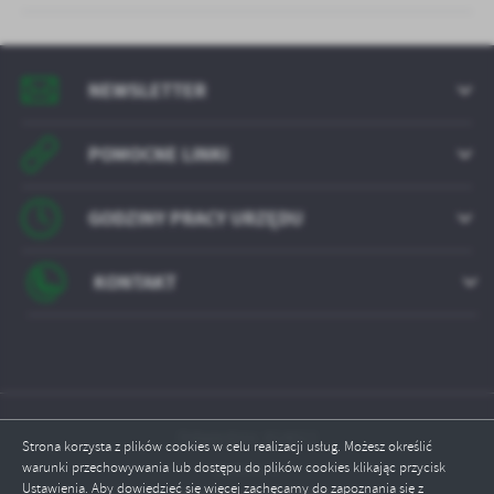
NEWSLETTER
POMOCNE LINKI
GODZINY PRACY URZĘDU
KONTAKT
Odwiedzin: 814012
Strona korzysta z plików cookies w celu realizacji usług. Możesz określić
warunki przechowywania lub dostępu do plików cookies klikając przycisk
Online: 7
Ustawienia. Aby dowiedzieć się więcej zachęcamy do zapoznania się z