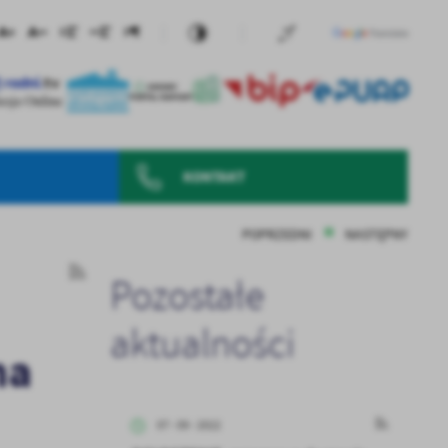
KONTAKT
POPRZEDNI
NASTĘPNY
Pozostałe
aktualności
na
07 - 09 - 2022