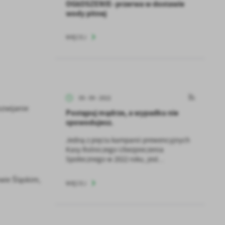
OGŁOSZENIE- przerwa w dostawie
wody pitnej
WIĘCEJ
05 - 09 - 2022
ozwijanie
Postępuj mądrze, a wypadku nie
spowodujesz.
Jedną z pięciu kampanii prewencyjnych
Kasy Rolniczego Ubezpieczenia
Społecznego w 2022 roku, jest...
wie Śląskim,
WIĘCEJ
a