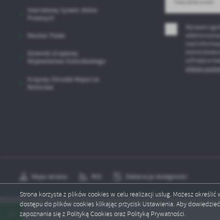
sp
Internetowy System Aktów
Prawnych
Wyrażam zgod
elektroniczną
Monitor Polski
mail informac
Administrator
Dziennik Urzędowy
cofnięta w ka
Województwa Dolnoślaskiego
plików cookie
Krajowy Ośrodek Wsparcia
Rolnictwa
Mapa serwisu
RSS
Deklaracja dostępności
Strona korzysta z plików cookies w celu realizacji usług. Możesz określi
dostępu do plików cookies klikając przycisk Ustawienia. Aby dowiedzie
Copyright by lubomierz.pl
zapoznania się z Polityką Cookies oraz Polityką Prywatności.