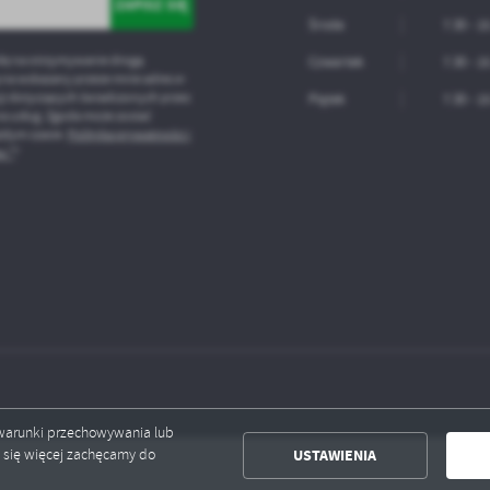
ołecznościowych.
Środa
7.30 - 1
ę na otrzymywanie drogą
Czwartek
7.30 - 1
 na wskazany przeze mnie adres e-
ji dotyczących świadczonych przez
Piątek
7.30 - 1
a usług. Zgoda może zostać
żdym czasie.
Polityka prywatności i
s *
*
ć warunki przechowywania lub
USTAWIENIA
ć się więcej zachęcamy do