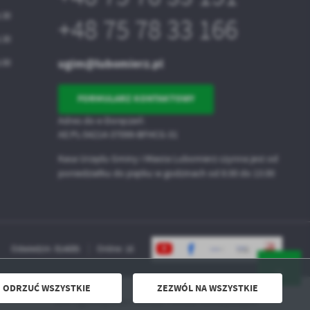
5.30
+48 75 78 33 166
5.30
ugim@lubomierz.pl
5.00
FORMULARZ KONTAKTOWY
Adres do e-Doręczeń:
AE:PL-54214-37099-BFHCG-31
Kasa Urzędu Gminy i Miasta Lubomierz czynna jest od
poniedziałku do piątku w godzinach od 8.00 do 13.00
Odwiedzin: 814685
Online: 16
ODRZUĆ WSZYSTKIE
ZEZWÓL NA WSZYSTKIE
Powered by
2ClickPortal® - Portale nowej generacji
XXIX Ogólnopolski Festiwal Filmów Komediowych
DO GÓRY