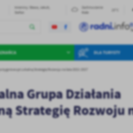
Imieniny: Sława, Jakub,
Zachmurzenie
23°C
Stefan
Małe
SZKAŃCA
DLA TURYSTY
przygotowuje Lokalną Strategię Rozwoju na lata 2021-2027
lna Grupa Działania
ną Strategię Rozwoju 