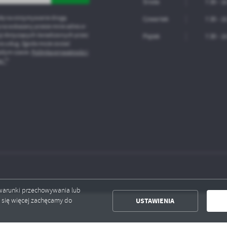
Środa
7.30 - 1
ę na otrzymywanie drogą
Czwartek
7.30 - 1
 na wskazany przeze mnie adres e-
ji dotyczących świadczonych przez
Piątek
7.30 - 1
a usług. Zgoda może zostać
żdym czasie.
Polityka prywatności i
s *
*
ć warunki przechowywania lub
USTAWIENIA
ć się więcej zachęcamy do