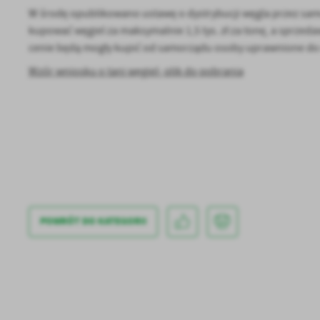
W środę opublikowano ustawę o dystrybucji węgla przez samo
kupować węgiel za maksymalnie 1,5 tys. zł za tonę, a sprzedaw
cenie będą mogły kupić od samorządu osoby uprawnione do 
Wzór wniosku o tani węgiel- plik do pobrania
U
Sz
ws
POWRÓT
DO KATEGORII
N
Ni
um
Pl
Wi
Tw