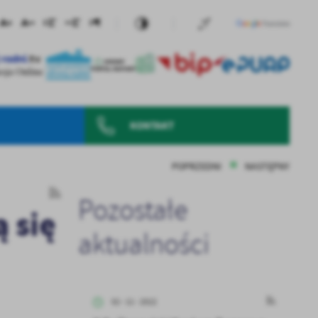
KONTAKT
POPRZEDNI
NASTĘPNY
Pozostałe
 się
aktualności
02 - 11 - 2022