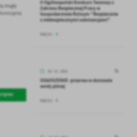
II Ogólnopolski Konkurs Testowy z
dą mogły
Zakresu Bezpiecznej Pracy w
ferencyjnej
Gospodarstwie Rolnym "Bezpiecznie
z niebezpiecznymi substancjami"
WIĘCEJ
02 - 11 - 2022
OGŁOSZENIE- przerwa w dostawie
wody pitnej
STĘPNY
WIĘCEJ
a
kom