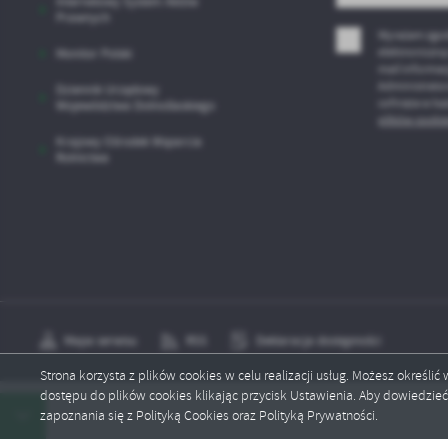
Internetowy System Aktów
Prawnych
Wyrażam zgod
elektroniczną
Monitor Polski
mail informac
Administrator
Dziennik Urzędowy
cofnięta w ka
Województwa Dolnoślaskiego
plików cookie
Krajowy Ośrodek Wsparcia
Rolnictwa
Mapa serwisu
RSS
Deklaracja dostępności
Strona korzysta z plików cookies w celu realizacji usług. Możesz określi
dostępu do plików cookies klikając przycisk Ustawienia. Aby dowiedzie
Copyright by lubomierz.pl
zapoznania się z Polityką Cookies oraz Polityką Prywatności.