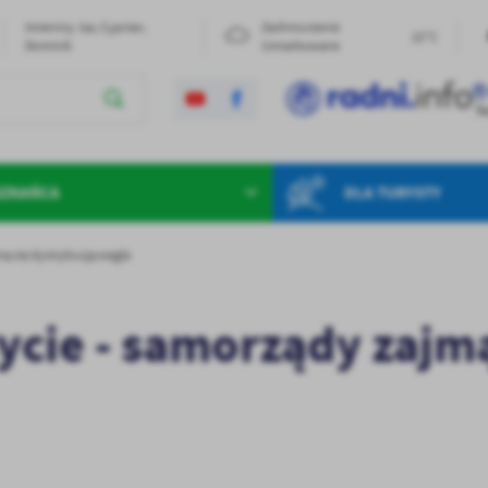
Imieniny: Iza, Cyprian,
Zachmurzenie
22°C
Dominik
Umiarkowane
SZKAŃCA
DLA TURYSTY
ą się dystrybucją węgla
cie - samorządy zajmą