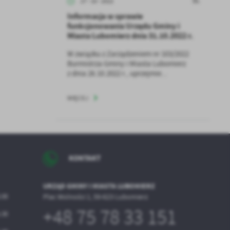
27 - 10 - 2022
Informacja w sprawie
funkcjonowania Urzędu Gminy i
Miasta Lubomierz dnia 31.10.2022 r.
z
W związku z Zarządzeniem nr 103/2022
ci
Burmistrza Gminy i Miasta Lubomierz
z dnia 26.10.2022 r., uprzejmie...
WIĘCEJ
.
KONTAKT
a
URZĄD GMINY I MIASTA LUBOMIERZ
6.00
Plac Wolności 1, 59-623 Lubomierz
+48 75 78 33 151
5.30
w