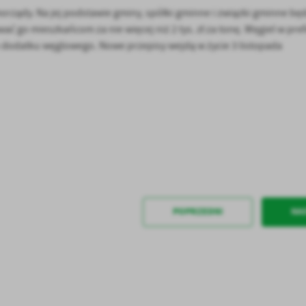
rządy. Na jej podstawie gminy, spółki gminne i związki gminne bę
ać go mieszkańcom za nie więcej niż 2 tys. zł za tonę. Węgiel w pre
dodatku węglowego. Nowe przepisy wejdą w życie 3 listopada
stawienia
anujemy Twoją prywatność. Możesz zmienić ustawienia cookies lub zaakceptować je
zystkie. W dowolnym momencie możesz dokonać zmiany swoich ustawień.
POPRZEDNI
NA
iezbędne
ezbędne pliki cookies służą do prawidłowego funkcjonowania strony internetowej i
ożliwiają Ci komfortowe korzystanie z oferowanych przez nas usług.
iki cookies odpowiadają na podejmowane przez Ciebie działania w celu m.in. dostosowani
ęcej
oich ustawień preferencji prywatności, logowania czy wypełniania formularzy. Dzięki pli