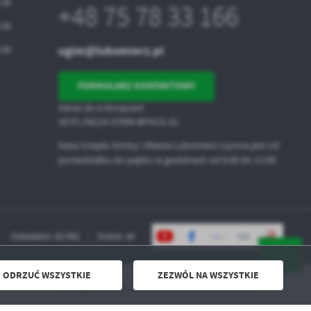
5.30
+48 75 78 33 166
5.30
ugim@lubomierz.pl
5.00
FORMULARZ KONTAKTOWY
Adres do e-Doręczeń:
AE:PL-54214-37099-BFHCG-31
Kasa Urzędu Gminy i Miasta Lubomierz czynna jest od
poniedziałku do piątku w godzinach od 8.00 do 13.00
Odwiedzin: 817301
Online: 49
ODRZUĆ WSZYSTKIE
ZEZWÓL NA WSZYSTKIE
Powered by
2ClickPortal® - Portale nowej generacji
XXIX Ogólnopolski Festiwal Filmów Komediowych
DO GÓRY