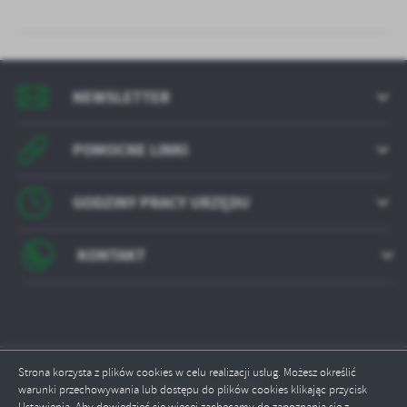
NEWSLETTER
POMOCNE LINKI
GODZINY PRACY URZĘDU
KONTAKT
Strona korzysta z plików cookies w celu realizacji usług. Możesz określić
Odwiedzin: 820688
warunki przechowywania lub dostępu do plików cookies klikając przycisk
Ustawienia. Aby dowiedzieć się więcej zachęcamy do zapoznania się z