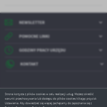
NEWSLETTER
POMOCNE LINKI
GODZINY PRACY URZĘDU
KONTAKT
Strona korzysta z plików cookies w celu realizacji usług. Możesz określić
Odwiedzin: 820722
warunki przechowywania lub dostępu do plików cookies klikając przycisk
Ustawienia. Aby dowiedzieć się więcej zachęcamy do zapoznania się z
Online: 5