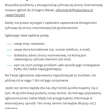
Wszystkie problemy z dostępnością cyfrową tej strony internetowej
możesz zgłosić do
Grzegorz Bielak
,
informatyk@lubomierz.pl
.
+48607592097
Każdy ma prawo wystąpić z żądaniem zapewnienia dostępności
cyfrowej tej strony internetowej lub jej elementów.
Zgłaszając takie żądanie podaj:
swoje imię i nazwisko,
swoje dane kontaktowe (np. numer telefonu, e-mail),
dokładny adres strony internetowej, na której jest
niedostępny cyfrowo element lub treść,
opis na czym polega problem i jaki sposób jego rozwiązania
byłby dla Ciebie najwygodniejszy.
Na Twoje zgłoszenie odpowiemy najszybciej jak to możliwe, nie
później niż w ciągu 7 dni od jego otrzymania.
Jeżeli ten termin będzie dla nas zbyt krótki poinformujemy Cię o
tym. W tej informacji podamy nowy termin, do którego poprawimy
zgłoszone przez Ciebie błędy lub przygotujemy informacje w
alternatywny sposób. Ten nowy termin nie będzie dłuższy niż 2
miesiące.